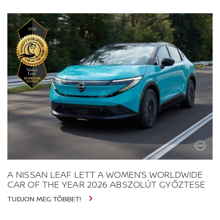
A NISSAN LEAF LETT A WOMEN’S WORLDWIDE
CAR OF THE YEAR 2026 ABSZOLÚT GYŐZTESE
TUDJON MEG TÖBBET!