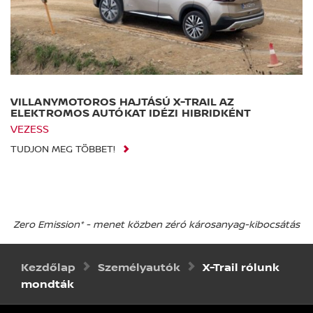
VILLANYMOTOROS HAJTÁSÚ X-TRAIL AZ
ELEKTROMOS AUTÓKAT IDÉZI HIBRIDKÉNT
VEZESS
TUDJON MEG TÖBBET!
Zero Emission* - menet közben zéró károsanyag-kibocsátás
Kezdőlap
Személyautók
X-Trail rólunk
mondták