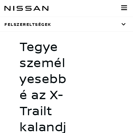
Ugrás
a
fő
FELSZERELTSÉGEK
tartalomra
Tegye
személ
yesebb
é az X-
Trailt
kalandj