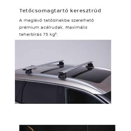
Tetőcsomagtartó keresztrúd
A meglévő tetősínekbe szerelhető
prémium acélrudak. Maximális
teherbírás 75 kg³.