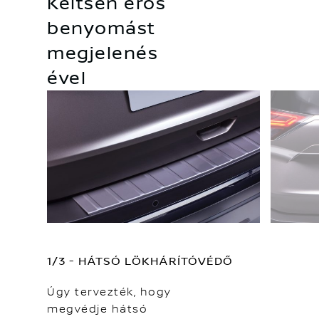
Keltsen erős
benyomást
megjelenés
ével
1/3 - HÁTSÓ LÖKHÁRÍTÓVÉDŐ
Úgy tervezték, hogy
megvédje hátsó