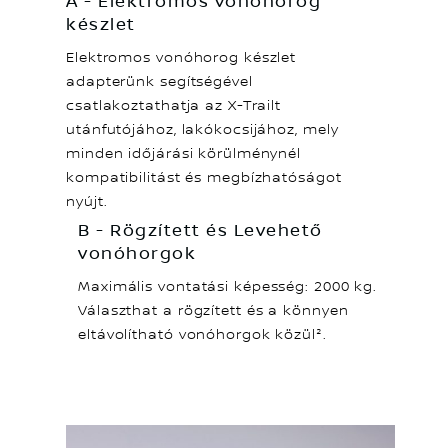
A - Elektromos vonóhorog
készlet
Elektromos vonóhorog készlet
adapterünk segítségével
csatlakoztathatja az X-Trailt
utánfutójához, lakókocsijához, mely
minden időjárási körülménynél
kompatibilitást és megbízhatóságot
nyújt.
B - Rögzített és Levehető
vonóhorgok
Maximális vontatási képesség: 2000 kg.
Választhat a rögzített és a könnyen
eltávolítható vonóhorgok közül².