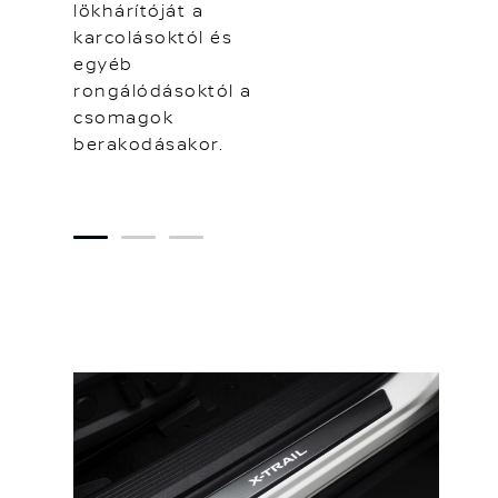
lökhárítóját a
karcolásoktól és
egyéb
rongálódásoktól a
csomagok
berakodásakor.
1
2
3