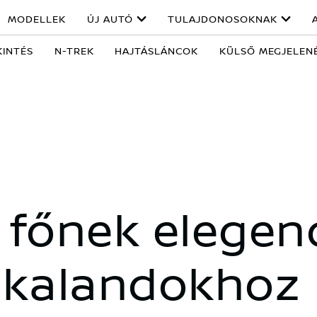
MODELLEK
ÚJ AUTÓ
TULAJDONOSOKNAK
KINTÉS
N-TREK
HAJTÁSLÁNCOK
KÜLSŐ MEGJELEN
7 főnek elege
a kalandokhoz