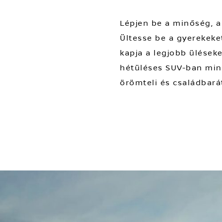
Lépjen be a minőség, a
Ültesse be a gyerekeke
kapja a legjobb ülések
hétüléses SUV-ban mind
örömteli és családbará