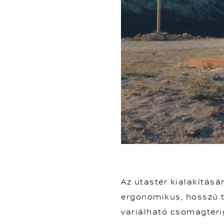
Az utastér kialakításá
ergonomikus, hosszú t
variálható csomagtérig