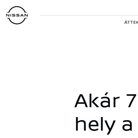
Ugrás
a
fő
ÁTTE
tartalomra
Akár 
hely 