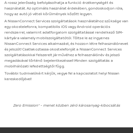
A rossz jelerősség befolyásolhatja a funkció érzékenységét és
használatát. Az optimális használat érdekében, gondoskodjon róla,
hogy az autó jó vételi körülmények között legyen.
A NissanConnect Services szolgáltatások használatához szüksége van
egy okostelefonra, kompatibilis iOS vagy Android operációs
rendszerrel, valamint adatforgalom szolgáltatással rendelkező SIM-
kártyára valamely mobilszolgáltatótól. Töltse le az ingyenes
NissanConnect Services alkalmazást, és hozzon létre felhasználónevet
és jelszót! Csatlakoztassa okostelefonját a NissanConnect Services
szolgáltatásokkal felszerelt járművéhez a felhasználónév és jelszó
megadásával történő bejelentkezéssel! Minden szolgáltatás a
mobilhálózati lefedettségtől függ.
További tudnivalókért kérjük, vegye fel a kapcsolatot helyi Nissan
kereskedőjével!
Zero Emission* - menet közben zéró károsanyag-kibocsátás