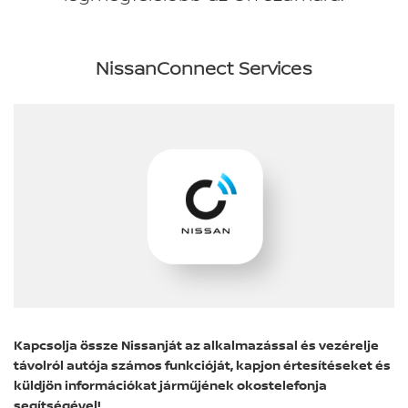
NissanConnect Services
Kapcsolja össze Nissanját az alkalmazással és vezérelje
távolról autója számos funkcióját, kapjon értesítéseket és
küldjön információkat járműjének okostelefonja
segítségével!