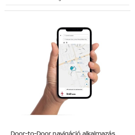
Door-to-Door navigáció alkalmazás