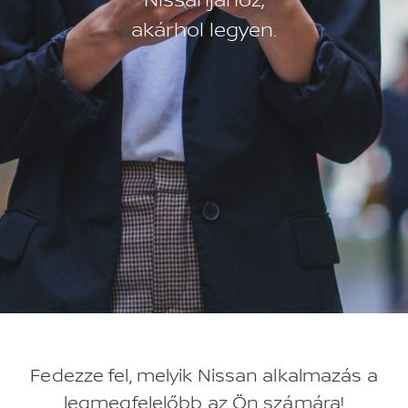
akárhol legyen.
Fedezze fel, melyik Nissan alkalmazás a
legmegfelelőbb az Ön számára!