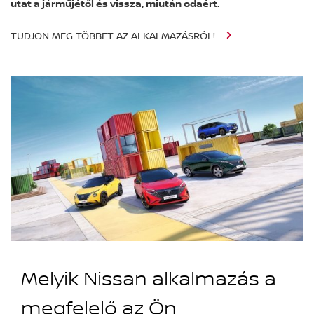
utat a járműjétől és vissza, miután odaért.
TUDJON MEG TÖBBET AZ ALKALMAZÁSRÓL!
Melyik Nissan alkalmazás a
megfelelő az Ön