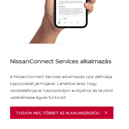
NissanConnect Services alkalmazás
A NissanConnect Services alkalmazás újra definiálja
kapcsolatát járműjével. Lehetővé teszi, hogy
okostelefonjával kapcsolódjon autójához és távolról
vezérelhesse egyes funkcióit.
TUDJON MEG TÖBBET AZ ALKALMAZÁSRÓL!