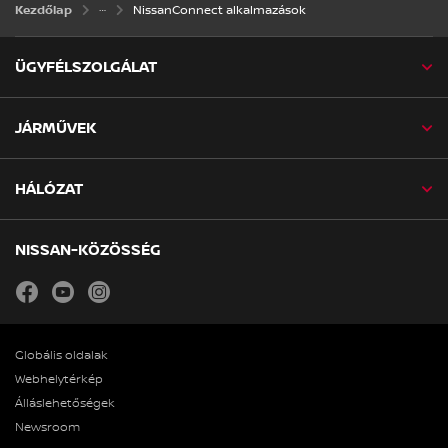
NissanConnect alkalmazások
Kezdőlap
ÜGYFÉLSZOLGÁLAT
JÁRMŰVEK
HÁLÓZAT
NISSAN-KÖZÖSSÉG
facebook
youtube
instagram
Globális oldalak
Webhelytérkép
Álláslehetőségek
Newsroom