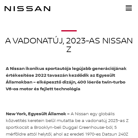
Ugrás
a
fő
tartalomra
A VADONATÚJ, 2023-AS NISSAN
Z
A Nissan ikonikus sportautója legújabb generációjának
értékesítése 2022 tavaszán kezdődik az Egyesült
Államokban – elképesztő dizájn, 400 lóerős twin-turbo
V6-os motor és fejlett technológia
New York, Egyesült Államok –
A Nissan egy globális
közvetítés keretein belül mutatta be a vadonatúj 2023-as Z
sportkocsit a Brooklyn-beli Duggal Greenhouse-ból, 5
mérföldre attól helytől, ahol az eredeti 1970-es Datsun 240Z