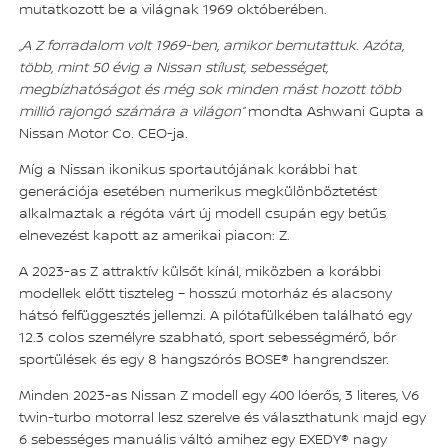
mutatkozott be a világnak 1969 októberében.
„A Z forradalom volt 1969-ben, amikor bemutattuk. Azóta,
több, mint 50 évig a Nissan stílust, sebességet,
megbízhatóságot és még sok minden mást hozott több
millió rajongó számára a világon”
mondta Ashwani Gupta a
Nissan Motor Co. CEO-ja.
Míg a Nissan ikonikus sportautójának korábbi hat
generációja esetében numerikus megkülönböztetést
alkalmaztak a régóta várt új modell csupán egy betűs
elnevezést kapott az amerikai piacon: Z.
A 2023-as Z attraktív külsőt kínál, miközben a korábbi
modellek előtt tiszteleg – hosszú motorház és alacsony
hátsó felfüggesztés jellemzi. A pilótafülkében található egy
12.3 colos személyre szabható, sport sebességmérő, bőr
sportülések és egy 8 hangszórós BOSE® hangrendszer.
Minden 2023-as Nissan Z modell egy 400 lóerős, 3 literes, V6
twin-turbo motorral lesz szerelve és választhatunk majd egy
6 sebességes manuális váltó amihez egy EXEDY® nagy