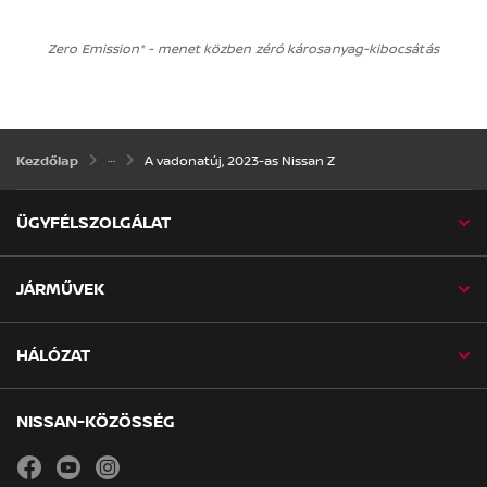
Zero Emission* - menet közben zéró károsanyag-kibocsátás
A vadonatúj, 2023-as Nissan Z
Kezdőlap
ÜGYFÉLSZOLGÁLAT
JÁRMŰVEK
HÁLÓZAT
NISSAN-KÖZÖSSÉG
facebook
youtube
instagram