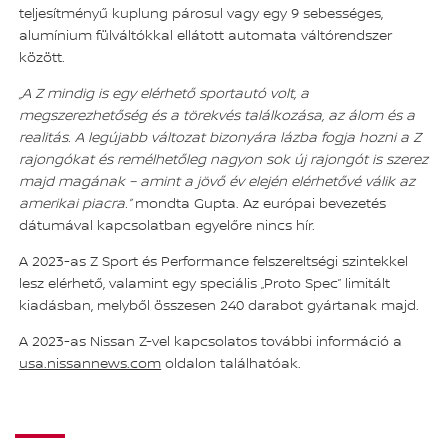
teljesítményű kuplung párosul vagy egy 9 sebességes,
alumínium fülváltókkal ellátott automata váltórendszer
között.
„A Z mindig is egy elérhető sportautó volt, a
megszerezhetőség és a törekvés találkozása, az álom és a
realitás. A legújabb változat bizonyára lázba fogja hozni a Z
rajongókat és remélhetőleg nagyon sok új rajongót is szerez
majd magának – amint a jövő év elején elérhetővé válik az
amerikai piacra.”
mondta Gupta. Az európai bevezetés
dátumával kapcsolatban egyelőre nincs hír.
A 2023-as Z Sport és Performance felszereltségi szintekkel
lesz elérhető, valamint egy speciális „Proto Spec” limitált
kiadásban, melyből összesen 240 darabot gyártanak majd.
A 2023-as Nissan Z-vel kapcsolatos további információ a
usa.nissannews.com
oldalon találhatóak.