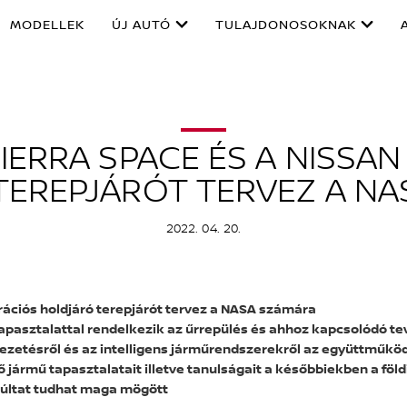
MODELLEK
ÚJ AUTÓ
TULAJDONOSOKNAK
SIERRA SPACE ÉS A NISSA
TEREPJÁRÓT TERVEZ A NA
2022. 04. 20.
erációs holdjáró terepjárót tervez a NASA számára
tapasztalattal rendelkezik az űrrepülés és ahhoz kapcsolódó 
vezetésről és az intelligens járműrendszerekről az együttműk
ő jármű tapasztalatait illetve tanulságait a későbbiekben a föld
últat tudhat maga mögött