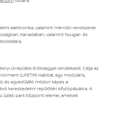
be.com
oldalra.
delmi elektronika, valamint mérnöki rendszerek
rályságban, Kanadában, valamint Nyugat- és
eboldalára.
ésnyi űrrepülési örökséggel rendelkezik. Célja az
vironment (LIFETM) Habitat, egy moduláris,
tó, és egyedülálló módon képes a
vő kereskedelmi repülőtéri kifutópályákra. A
 üzleti park központi elemei, amelyek