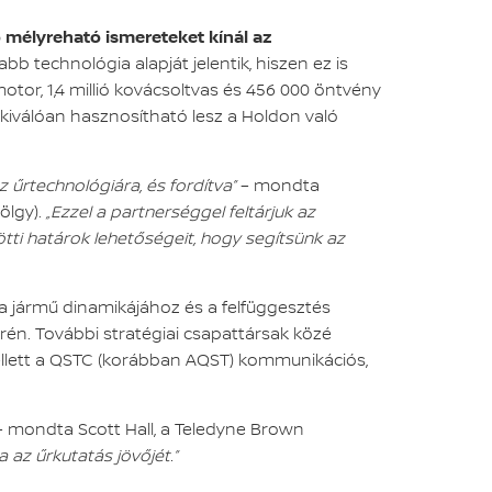
 mélyreható ismereteket kínál az
 technológia alapját jelentik, hiszen ez is
 motor, 1,4 millió kovácsoltvas és 456 000 öntvény
 kiválóan hasznosítható lesz a Holdon való
 űrtechnológiára, és fordítva”
– mondta
ölgy).
„Ezzel a partnerséggel feltárjuk az
ti határok lehetőségeit, hogy segítsünk az
 a jármű dinamikájához és a felfüggesztés
erén. További stratégiai csapattársak közé
ellett a QSTC (korábban AQST) kommunikációs,
 mondta Scott Hall, a Teledyne Brown
 az űrkutatás jövőjét.”