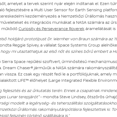
t, amelyet a tervek szerint nyár elején indítanak el. Ezen 
aló fejlesztésére a Multi User Sensor for Earth Sensing pla
 kereskedelmi kezdeményezés a Nemzetközi Űrállomás használ
műveleteket és integrációs munkákat a NASA számára az űrs
on működő
Curiosity és Perseverance Roverek
áramellátását is 
lső holdjáró prototípust Dr. Wernher von Braun számára az 1
ndta Reggie Spivey, a vállalat Space Systems Group alelnöke
l, hogy mi utaztathatjuk az első nőt és színes bőrű embert a Ho
ző Sierra Space repülési szoftvert, űrminősítésű mechanizmusok
ára. Dream Chaser® járművük a NASA számára rakományszállítás
vissza. Ez csak egy részét fedi le a portfóliójuknak, amely 
lakított LIFE™ élőhelyet (Large Integrated Flexible Environme
ság fejlesztés és az űrkutatás terén. Ennek a csapatnak min
es Lunar terepjárót"
- mondta Steve Lindsey, ötszörös űrhajós
gi modellt a legénység- és teherszállítási szolgáltatásokhoz
tközi Űrállomás rakományutánpótlásra fejlesztettek ki. Tová
ld felszínén történő szállítására is.”