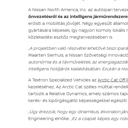
A Nissan North America, Inc. az autóipari terve
önvezetésről és az intelligens járműrendszere
erősíti a mobilitás jövőjét. Négy egyesült államo
gyártására képesek, így nagyon komoly lokális m
közlekedési eszköz megtervezésében is.
„A projektben való részvétel lehetővé teszi ipar
Maarten Sierhuis, a Nissan Szövetségi Innovációs
autonómia és a távműveletek, az energiagazdál
intelligens holdjárók kialakításában. Ezután a Ho
A Textron Specialized Vehicles az
Arctic Cat Off
kezeléséhez. Az Arctic Cat széles múlttal rendel
tartozik a Relative Dynamics, amely számos ta
kerék- és kipörgésgátló képességekkel egészíti 
„Úgy érezzük, hogy egy dinamikus, élvonalon já
Engineering elnöke.
„Ez a csapat képes egy robu