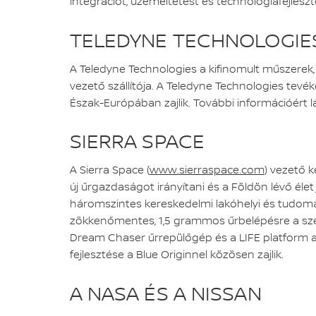
integrációt, üzemeltetést és technológiafejleszt
TELEDYNE TECHNOLOGIE
A Teledyne Technologies a kifinomult műszerek, 
vezető szállítója. A Teledyne Technologies tev
Észak-Európában zajlik. További információért l
SIERRA SPACE
A Sierra Space (
www.sierraspace.com
) vezető k
új űrgazdaságot irányítani és a Földön lévő élet
háromszintes kereskedelmi lakóhelyi és tudomá
zökkenőmentes, 1,5 grammos űrbelépésre a szemé
Dream Chaser űrrepülőgép és a LIFE platform az
fejlesztése a Blue Originnel közösen zajlik.
A NASA ÉS A NISSAN