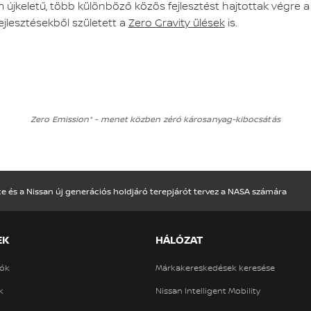
jkeletű, több különböző közös fejlesztést hajtottak végre a
ejlesztésekből született a
Zero Gravity ülések
is.
Zero Emission* - menet közben zéró károsanyag-kibocsátás
ce és a Nissan új generációs holdjáró terepjárót tervez a NASA számára
EK
HÁLÓZAT
ók
Márkakereskedések keresése
k
Nissan Intelligent Mobility