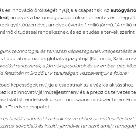
zés és innováció örökségét nyújtja a csapatnak. Az
autógyártó
kről
, amelyek a biztonságosabb, zökkenőmentes és integráltabb
kbeli gyártóüzemével, amelyek évente 1 millió jármű, 1,4 millió
érnöki tudással rendelkeznek, és ez a tudás a tervek szerint
águnk technológiai és tervezési képességeinek kiterjesztését az
 Laboratóriumának globális igazgatója (Kalifornia, Szilícium-v
kodási rendszerek, a járműkapcsolatok és az ember-gép közöt
ld felszínén működő LTV tanulságait visszavetítjük a földre.”
 Road
képességeit nyújtja a csapatnak az alváz kialakításához,
kezik az innovatív járműteljesítmény és a precíziós tervezés t
pasztalattal rendelkezik űrkommunikációs rendszer terén. Em
ki a Teledyne csapatot.
ró és bevált csapatot hoztunk össze ehhez az erőfeszítéshez”
–
sztus, sokoldalú és intuitív járművet tervezni, amely támogatja