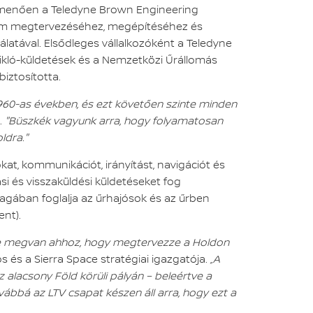
túlmenően a Teledyne Brown Engineering
tform megtervezéséhez, megépítéséhez és
atával. Elsődleges vállalkozóként a Teledyne
ikló-küldetések és a Nemzetközi Űrállomás
biztosította.
960-as években, és ezt követően szinte minden
.
"Büszkék vagyunk arra, hogy folyamatosan
ldra."
at, kommunikációt, irányítást, navigációt és
i és visszaküldési küldetéseket fog
magában foglalja az űrhajósok és az űrben
nt).
dene megvan ahhoz, hogy megtervezze a Holdon
 és a Sierra Space stratégiai igazgatója.
„A
 alacsony Föld körüli pályán – beleértve a
bbá az LTV csapat készen áll arra, hogy ezt a