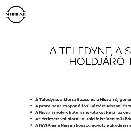
Ugrás
a
fő
tartalomra
A TELEDYNE, A 
HOLDJÁRÓ 
A Teledyne, a Sierra Space és a Nissan új gen
A prominens csapat óriási háttértudással és 
A Nissan mélyreható ismereteket kínál az ön
Az értintett vállalatok a Hold felszínén működ
A NASA és a Nissan hosszú együttműködési m