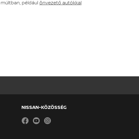
 múltban, például
önvezető autókkal
NISSAN-KÖZÖSSÉG
facebook
youtube
instagram