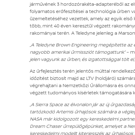
járművének 3 hordozórakéta-adapteréből az első
folyamatos erőfeszítései a technológia űrben v
üzemeltetéséhez vezettek, amely az egyik első
több, mint 40 éven keresztül végzett rakomány
rakományai terén. A Teledyne jelenleg a Mars
„A Teledyne Brown Engineering megépítette az e
nagyobb amerikai űrmissziót támogattunk”
– mo
jelen vagyunk az űrben, és izgatottsággal tölt e
Az űrfejlesztés terén jelentős múlttal rendelke
időzítést biztosít majd az LTV (holdjáró) szám
végrehajtani a Nemzetközi Űrállomásra és onnan 
végzett tudományos kísérletek támogatására kia
„A Sierra Space az élvonalon jár az új űrgazda
tartózkodó Artemis űrhajósok számára a végleg
NASA már kidolgozott egy kereskedelmi partnersé
Dream Chaser űrrepülőgépünket, amelyet a Nemze
kereskedelmi modellt kiterjesszék az űrhajósok Ho