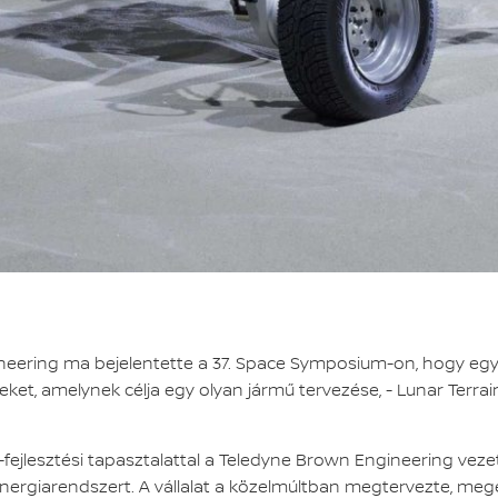
eering ma bejelentette a 37. Space Symposium-on, hogy egy o
et, amelynek célja egy olyan jármű tervezése, - Lunar Terrain
fejlesztési tapasztalattal a Teledyne Brown Engineering vez
 energiarendszert. A vállalat a közelmúltban megtervezte, megé