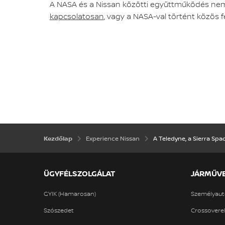
A NASA és a Nissan közötti együttműködés nem ú
kapcsolatosan
, vagy a NASA-val történt közös f
Experience Nissan
A Teledyne, a Sierra Spa
Kezdőlap
ÜGYFÉLSZOLGÁLAT
JÁRMŰV
GYIK (Hamarosan)
Személyaut
Szószedet
Crossovere