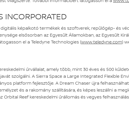
ést világszerte. További információért látogasson el a
www.t
S INCORPORATED
digitális képalkotó termékek és szoftverek, repülőgép- és vé
ékenysége elsősorban az Egyesült Államokban, az Egyesült Ki
átogasson el a Teledyne Technologies (
www.teledyne.com
) w
ereskedelmi űrvállalat, amely több, mint 30 éves és 500 küldet
 javát szolgálni. A Sierra Space a Large Integrated Flexible En
nyos platform fejlesztője. A Dream Chaser újra felhasználha
lyzet és a rakomány szállítására, és képes leszállni a meglé
 Orbital Reef kereskedelmi űrállomás és vegyes felhasználású