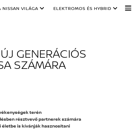
A NISSAN VILÁGA
ELEKTROMOS ÉS HYBRID
N ÚJ GENERÁCIÓS
SA SZÁMÁRA
tevékenységek terén
ödésben résztvevő partnerek számára
i életbe is kívánják hasznosítani