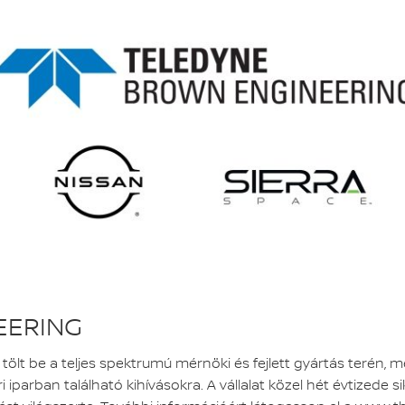
EERING
ölt be a teljes spektrumú mérnöki és fejlett gyártás terén, 
parban található kihívásokra. A vállalat közel hét évtizede si