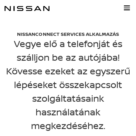
Ugrás
a
fő
tartalomra
NISSANCONNECT SERVICES ALKALMAZÁS
Vegye elő a telefonját és
szálljon be az autójába!
Kövesse ezeket az egyszerű
lépéseket összekapcsolt
szolgáltatásaink
használatának
megkezdéséhez.