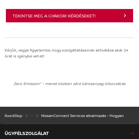
TEKINTSE MEG A GYAKORI KÉRDÉSEKET!
Kérjük, vegye figyelembe, hogy szolgáltatásainak aktiválása akár 24
órát is igénybe vehet!
Zero Emission* - menet közben zéró károsanyag-kibocsátás
NissanConnect Services alkalmazás - Hogyan
Kezdőlap
ÜGYFÉLSZOLGÁLAT