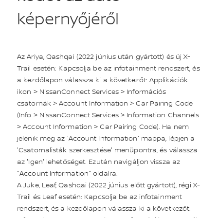
képernyőjéről
Az Ariya, Qashqai (2022 június után gyártott) és új X-
Trail esetén: Kapcsolja be az infotainment rendszert, és
a kezdőlapon válassza ki a következőt: Applikációk
ikon > NissanConnect Services > Információs
csatornák > Account Information > Car Pairing Code
(Info > NissanConnect Services > Information Channels
> Account Information > Car Pairing Code). Ha nem
jelenik meg az 'Account Information' mappa, lépjen a
'Csatornalisták szerkesztése' menüpontra, és válassza
az 'Igen' lehetőséget. Ezután navigáljon vissza az
"Account Information" oldalra.
A Juke, Leaf, Qashqai (2022 június előtt gyártott), régi X-
Trail és Leaf esetén: Kapcsolja be az infotainment
rendszert, és a kezdőlapon válassza ki a következőt: