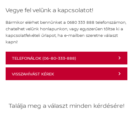
Vegye fel velünk a kapcsolatot!
Bármikor elérhet bennünket a 0680 333 888 telefonszámon,
chatelhet velünk honlapunkon, vagy egyszerűen töltse ki a
kapcsolatfelvételi űrlapot, ha e-mailben szeretne választ
kapni!
TELEFONÁLOK (06-80-333-888)
VISSZAHÍVÁST KÉREK
Találja meg a választ minden kérdésére!