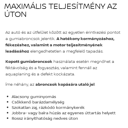
MAXIMÁLIS TELJESÍTMÉNY AZ
ÚTON
Az autó és az útfelület között az egyetlen érintkezési pontot
a gumiabroncsok jelentik.
A hatékony kormányzáshoz,
fékezéshez, valamint a motor teljesítményének
leadásához
elengedhetetlen a megfelelő tapadás.
Kopott gumiabroncsok
használata esetén megnőhet a
féktávolság és a fogyasztás, valamint fennáll az
aquaplaning és a defekt kockázata.
Íme néhány, az
abroncsok kopására utaló jel
:
Alacsony guminyomás
Csökkenő barázdamélység
Szokatlan zaj, rázkódó kormánykerék
Jobbra- vagy balra húzás az egyenes úttartás helyett
Rossz irányíthatóság nedves úton