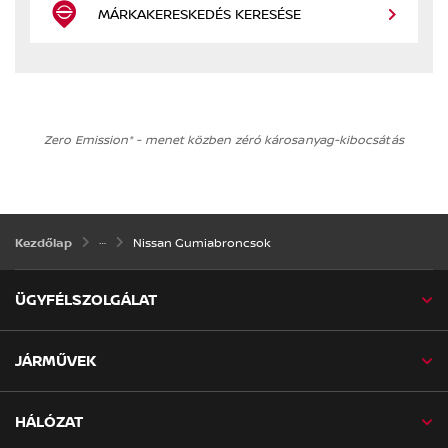
MÁRKAKERESKEDÉS KERESÉSE
Zero Emission* - menet közben zéró károsanyag-kibocsátás
Nissan Gumiabroncsok
Kezdőlap
ÜGYFÉLSZOLGÁLAT
JÁRMŰVEK
HÁLÓZAT