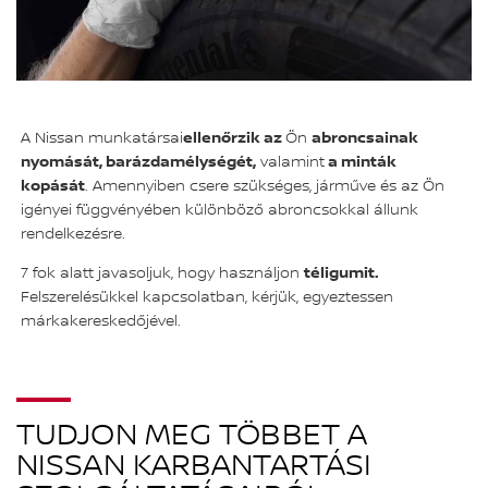
A Nissan munkatársai
ellenőrzik az
Ön
abroncsainak
nyomását, barázdamélységét,
valamint
a minták
kopását
. Amennyiben csere szükséges, járműve és az Ön
igényei függvényében különböző abroncsokkal állunk
rendelkezésre.
7 fok alatt javasoljuk, hogy használjon
téligumit.
Felszerelésükkel kapcsolatban, kérjük, egyeztessen
márkakereskedőjével.
TUDJON MEG TÖBBET A
NISSAN KARBANTARTÁSI