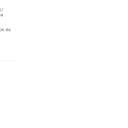
t/
ra
ok és