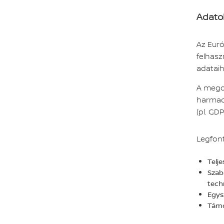
Adato
Az Euró
felhasz
adataih
A megos
harmadi
(pl. GD
Legfon
Telj
Szab
techn
Egys
Támo