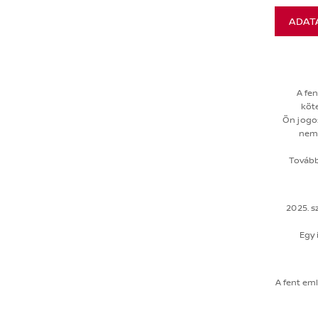
ADAT
A fen
köt
Ön jogos
nem 
További
2025. s
Egy 
A fent em