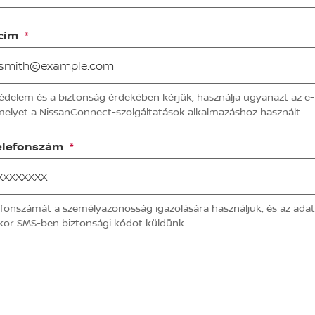
 cím
édelem és a biztonság érdekében kérjük, használja ugyanazt az e-
melyet a NissanConnect-szolgáltatások alkalmazáshoz használt.
elefonszám
efonszámát a személyazonosság igazolására használjuk, és az ada
ekor SMS-ben biztonsági kódot küldünk.