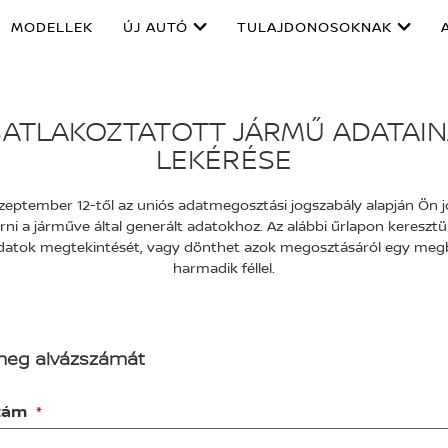
MODELLEK
ÚJ AUTÓ
TULAJDONOSOKNAK
ATLAKOZTATOTT JÁRMŰ ADATAI
LEKÉRÉSE
zeptember 12-től az uniós adatmegosztási jogszabály alapján Ön j
rni a járműve által generált adatokhoz. Az alábbi űrlapon keresztül
datok megtekintését, vagy dönthet azok megosztásáról egy meg
harmadik féllel.
meg alvázszámát
szám