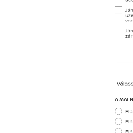
Jár
üze
von
Jár
zár
Válass
A MAI N
Elő
Elő
Elő