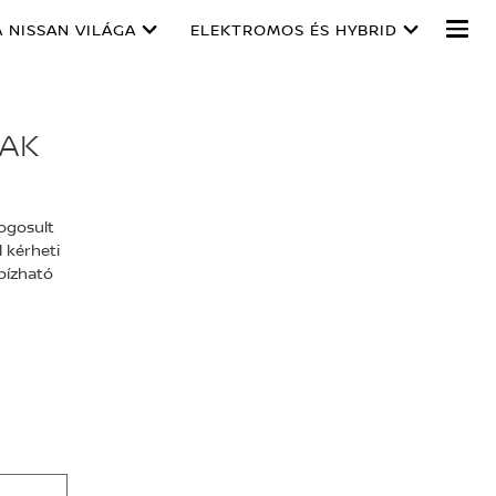
A NISSAN VILÁGA
ELEKTROMOS ÉS HYBRID
NAK
ogosult
 kérheti
bízható