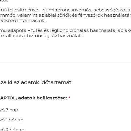
mű teljesítménye – gumiabroncsnyomás, sebességfokoza
mmód, valamint az ablaktörlők és fényszórók használatá
atkozó információk.
mű állapota – fűtés és légkondicionálás használata, ablak
ak állapota, biztonsági öv használata.
za ki az adatok időtartamát
APTÓL, adatok beillesztése:
ző 7 nap
ző 1 hónap
ző 2 hónap