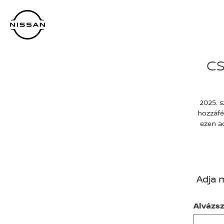
Ugrás
a
fő
tartalomra
CS
2025. s
hozzáfé
ezen a
Adja 
Alváz