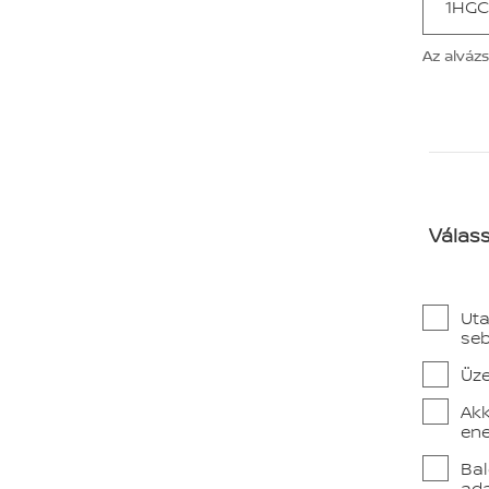
Az alváz
Válass
Uta
seb
Üze
Akk
ene
Bal
ada