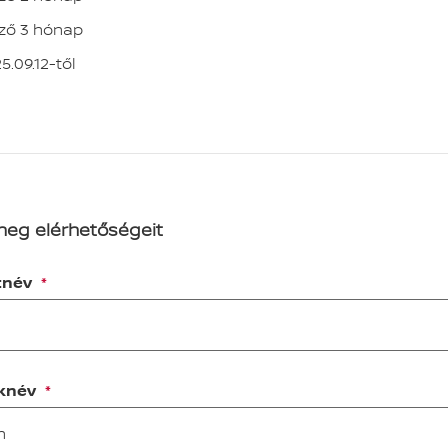
ző 3 hónap
5.09.12-től
meg elérhetőségeit
tnév
knév