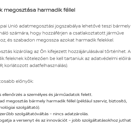
k megosztása harmadik féllel
pai Unió adatmegosztási jogszabálya lehetővé teszi bármely
náló számára, hogy hozzáférjen a csatlakoztatott járműve
oz, és szabadon megossza azokat harmadik felekkel.
ztás kizárólag az Ön kifejezett hozzájárulásával történhet. A
k feleknek kötelezően be kell tartaniuk az adatvédelmi előír
PR, korlátozott adatfelhasználás).
tosabb előnyök:
es ellenőrzés a személyes és járműadatok felett.
ad megosztás bármely harmadik féllel (például szerviz, biztosító,
ológiai szolgáltató).
zerűbb szolgáltatóváltás – nincs adatzárolás.
gatja a versenyt és az innovációt – jobb szolgáltatásokhoz juthat