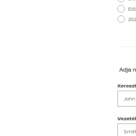
Elő
202
Adja 
Keresz
Vezeté