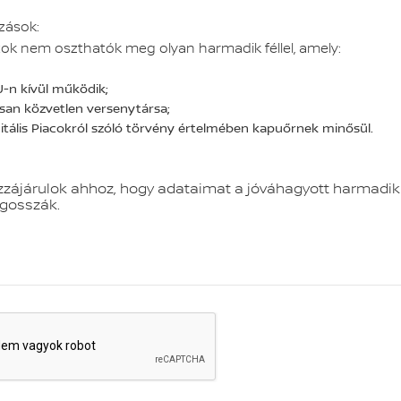
zások:
ok nem oszthatók meg olyan harmadik féllel, amely:
U-n kívül működik;
ssan közvetlen versenytársa;
gitális Piacokról szóló törvény értelmében kapuőrnek minősül.
zájárulok ahhoz, hogy adataimat a jóváhagyott harmadik 
gosszák.