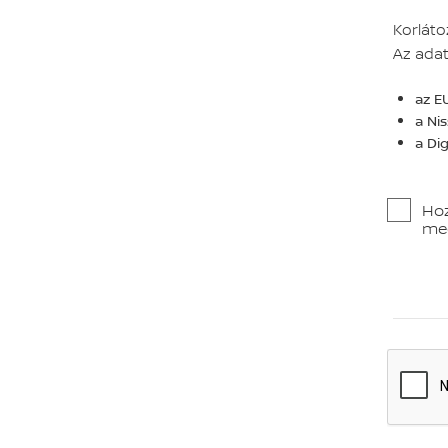
Korláto
Az adat
az E
a Ni
a Di
Hoz
me