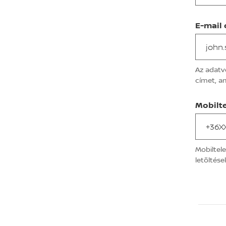
E-mail
Az adatv
címet, a
Mobilt
Mobiltel
letöltés