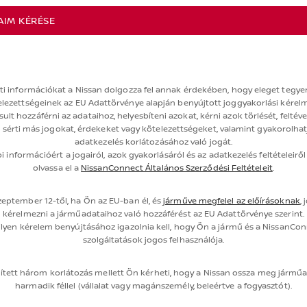
AIM KÉRÉSE
ti információkat a Nissan dolgozza fel annak érdekében, hogy eleget tegye
elezettségeinek az EU Adattörvénye alapján benyújtott joggyakorlási kérelm
ult hozzáférni az adataihoz, helyesbíteni azokat, kérni azok törlését, feltév
sérti más jogokat, érdekeket vagy kötelezettségeket, valamint gyakorolhat
adatkezelés korlátozásához való jogát.
 információért a jogairól, azok gyakorlásáról és az adatkezelés feltételeiről
olvassa el a
NissanConnect Általános Szerződési Feltételeit
.
zeptember 12-től, ha Ön az EU-ban él, és
járműve megfelel az előírásoknak
,
kérelmezni a járműadataihoz való hozzáférést az EU Adattörvénye szerint.
ilyen kérelem benyújtásához igazolnia kell, hogy Ön a jármű és a NissanCo
szolgáltatások jogos felhasználója.
lített három korlátozás mellett Ön kérheti, hogy a Nissan ossza meg járműa
harmadik féllel (vállalat vagy magánszemély, beleértve a fogyasztót).