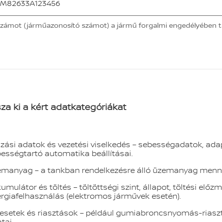
számot (járműazonosító számot) a jármű forgalmi engedélyében tal
za ki a kért adatkategóriákat
zási adatok és vezetési viselkedés – sebességadatok, ada
ességtartó automatika beállításai.
manyag – a tankban rendelkezésre álló üzemanyag menn
umulátor és töltés – töltöttségi szint, állapot, töltési előz
rgiafelhasználás (elektromos járművek esetén).
esetek és riasztások – például gumiabroncsnyomás-riasz
tai.