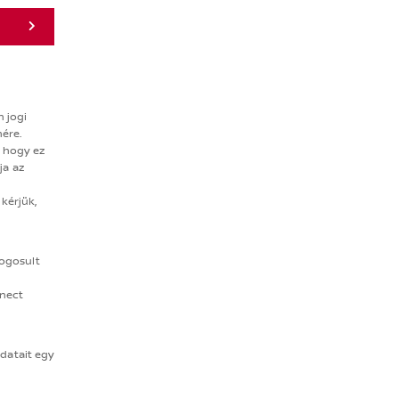
n jogi
ére.
e hogy ez
ja az
 kérjük,
 jogosult
nnect
datait egy